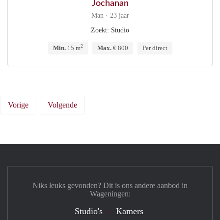
Jochanan
Man · 23 jaar
Zoekt: Studio
2
Min.
15 m
Max.
€ 800
Per direct
Vorige
Volgende
Niks leuks gevonden? Dit is ons andere aanbod in
Wageningen:
Studio's
Kamers