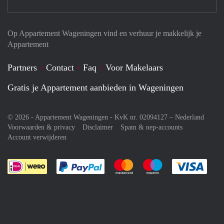
Op Appartement Wageningen vind en verhuur je makkelijk je
Appartement
Partners
Contact
Faq
Voor Makelaars
Gratis je Appartement aanbieden in Wageningen
© 2026 - Appartement Wageningen - KvK nr. 02094127 –
Nederland
Voorwaarden & privacy
Disclaimer
Spam & nep-accounts
Account verwijderen
Je rekent gemakkelijk af met Paypal
Je rekent gemakkelijk af met M
Je rekent gemakkelij
Je re