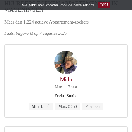
HUURDERS ZOEKEN APPARTEMENTEN IN
OK!
We gebruiken
cookies
voor de beste service
WAGENINGEN
Meer dan 1.224 actieve Appartement-zoekers
Laatst bijgewerkt op 7 augustus 2026
Mido
Man · 17 jaar
Zoekt: Studio
2
Min.
15 m
Max.
€ 650
Per direct