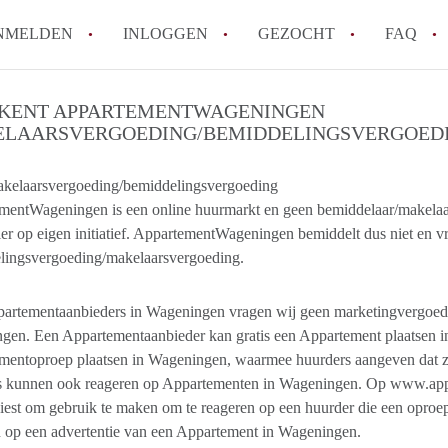
NMELDEN
INLOGGEN
GEZOCHT
FAQ
KENT APPARTEMENTWAGENINGEN
LAARSVERGOEDING/BEMIDDELINGSVERGOED
How to translate AppartementWageningen
Berekent AppartementWageningen
kelaarsvergoeding/bemiddelingsvergoeding
makelaarsvergoeding/bemiddelingsvergoe
mentWageningen is een online huurmarkt en geen bemiddelaar/makelaa
Wat is AppartementWageningen?
ier op eigen initiatief. AppartementWageningen bemiddelt dus niet en v
Wat is de privacyverklaring van Apparte
lingsvergoeding/makelaarsvergoeding.
Is AppartementWageningen verantwoordel
Appartement / Appartementen in Wagenin
artementaanbieders in Wageningen vragen wij geen marketingvergoedi
Alle veelgestelde vragen
gen. Een Appartementaanbieder kan gratis een Appartement plaatsen i
mentoproep plaatsen in Wageningen, waarmee huurders aangeven dat z
s kunnen ook reageren op Appartementen in Wageningen. Op www.appart
iest om gebruik te maken om te reageren op een huurder die een oproe
 op een advertentie van een Appartement in Wageningen.