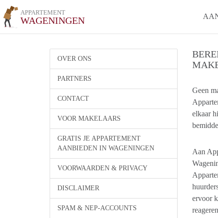
APPARTEMENT
AA
WAGENINGEN
BERE
OVER ONS
MAKE
PARTNERS
Geen ma
CONTACT
Apparte
elkaar h
VOOR MAKELAARS
bemidde
GRATIS JE APPARTEMENT
AANBIEDEN IN WAGENINGEN
Aan App
Wagenin
VOORWAARDEN & PRIVACY
Apparte
huurder
DISCLAIMER
ervoor k
SPAM & NEP-ACCOUNTS
reageren