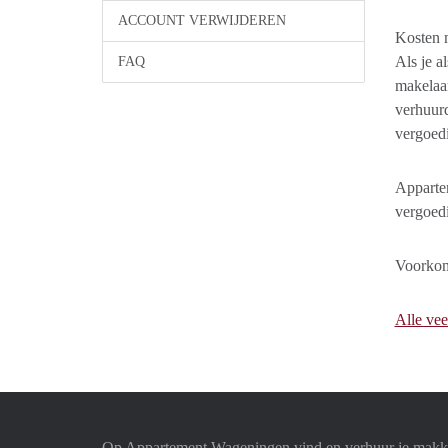
ACCOUNT VERWIJDEREN
Kosten 
Als je a
FAQ
makelaar
verhuurd
vergoedi
Appartem
vergoedi
Voorkom
Alle vee
Op Appartement Wageningen vind en verhuur je makke