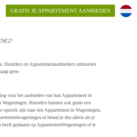
GRATIS JE APPARTEMENT AANBIEDEN
ING?
!
ding?
r. Huurders en Appartementaanbieders ontmoeten
raagt geen
mentWageningen?
ijk voor het aangeboden
gen?
ng voor het aanbieden van hun Appartement in
n Wageningen. Huurders kunnen ook gratis een
e opzoek zijn naar een Appartement in Wageningen,
ementwageningen.nl betaal je dus alleen als je
p heeft geplaatst op AppartementWageningen of te