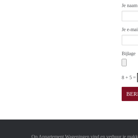
Je naam
Je e-mai
Bijlage
8 + 5 =
Op Appartement Wageningen vind en verhuur je makke