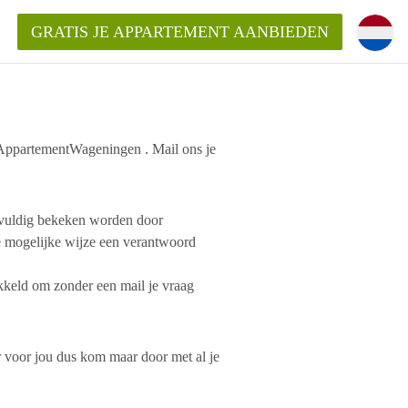
GRATIS JE APPARTEMENT AANBIEDEN
!
n AppartementWageningen . Mail ons je
ding?
gvuldig bekeken worden door
mentWageningen?
 mogelijke wijze een verantwoord
ijk voor het aangeboden
gen?
keld om zonder een mail je vraag
voor jou dus kom maar door met al je