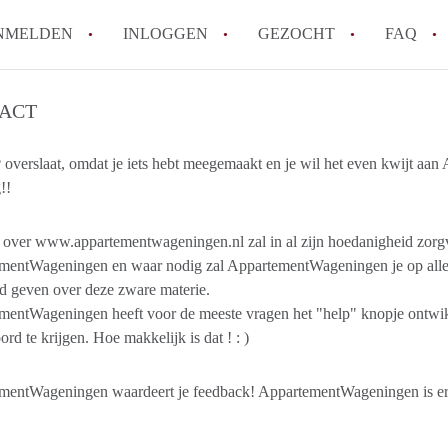
NMELDEN
INLOGGEN
GEZOCHT
FAQ
ACT
How to translate AppartementWageningen
Berekent AppartementWageningen
 overslaat, omdat je iets hebt meegemaakt en je wil het even kwijt aa
!!
makelaarsvergoeding/bemiddelingsvergoe
Wat is AppartementWageningen?
g over www.appartementwageningen.nl zal in al zijn hoedanigheid zor
Wat is de privacyverklaring van Apparte
mentWageningen en waar nodig zal AppartementWageningen je op alle
Is AppartementWageningen verantwoordel
d geven over deze zware materie.
Appartement / Appartementen in Wagenin
mentWageningen heeft voor de meeste vragen het "help" knopje ontwik
Alle veelgestelde vragen
rd te krijgen. Hoe makkelijk is dat ! : )
mentWageningen waardeert je feedback! AppartementWageningen is er 