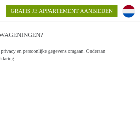
GRATIS JE APPARTEMENT AANBIEDEN
TWAGENINGEN?
!
 privacy en persoonlijke gegevens omgaan. Onderaan
klaring.
ding?
mentWageningen?
ijk voor het aangeboden
gen?