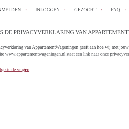
NMELDEN
INLOGGEN
GEZOCHT
FAQ
IS DE PRIVACYVERKLARING VAN APPARTEMEN
How to translate AppartementWageningen
Berekent AppartementWageningen
acyverklaring van AppartementWageningen geeft aan hoe wij met jouw
te www.appartementwageningen.nl staat een link naar onze privacyver
makelaarsvergoeding/bemiddelingsvergoe
Wat is AppartementWageningen?
lgestelde vragen
Wat is de privacyverklaring van Apparte
Is AppartementWageningen verantwoordel
Appartement / Appartementen in Wagenin
Alle veelgestelde vragen