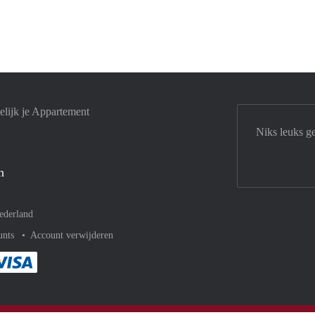
lijk je Appartement
Niks leuks g
n
ederland
unts
Account verwijderen
met Paypal
kelijk af met Mastercard
ent gemakkelijk af met Meastro
Je rekent gemakkelijk af met Visa