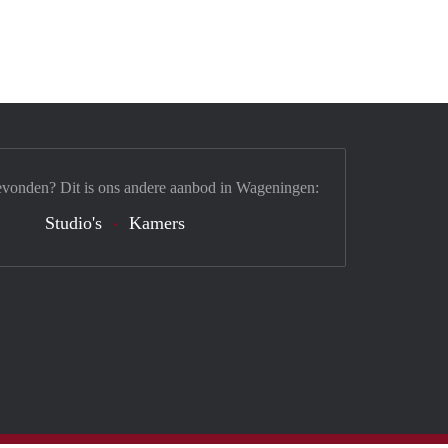
evonden? Dit is ons andere aanbod in Wageningen:
Studio's
Kamers