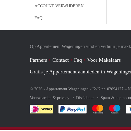
ACCOUNT VERWIJDEREN
FAQ
Op Appartement Wageningen vind en verhuur je makke
Partners
Contact
Faq
Voor Makelaars
Gratis je Appartement aanbieden in Wageninge
© 2026 - Appartement Wageningen - KvK nr. 02094127 –
N
Voorwaarden & privacy
Disclaimer
Spam & nep-acco
Je rekent gemakkelijk af 
Je rekent gemak
Je rek