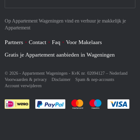
Op Appartement Wageningen vind en verhuur je makkelijk je
Appartement
Partners
Contact
Faq
Voor Makelaars
Gratis je Appartement aanbieden in Wageningen
© 2026 - Appartement Wageningen - KvK nr. 02094127 –
Nederland
Voorwaarden & privacy
Disclaimer
Spam & nep-accounts
Account verwijderen
Je rekent gemakkelijk af met Paypal
Je rekent gemakkelijk af met M
Je rekent gemakkelij
Je re