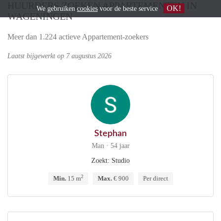
HUURDERS ZOEKEN APPARTEMENTEN IN
OK!
We gebruiken
cookies
voor de beste service
WAGENINGEN
Meer dan 1.224 actieve Appartement-zoekers
Laatst bijgewerkt op 7 augustus 2026
Stephan
Man · 54 jaar
Zoekt: Studio
2
Min.
15 m
Max.
€ 900
Per direct