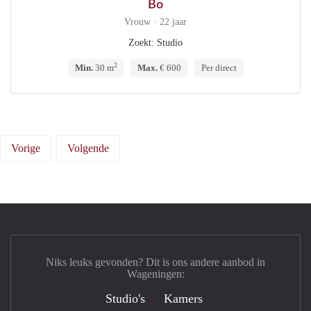
Bo
Vrouw · 22 jaar
Zoekt: Studio
2
Min.
30 m
Max.
€ 600
Per direct
Vorige
Volgende
Niks leuks gevonden? Dit is ons andere aanbod in
Wageningen:
Studio's
Kamers