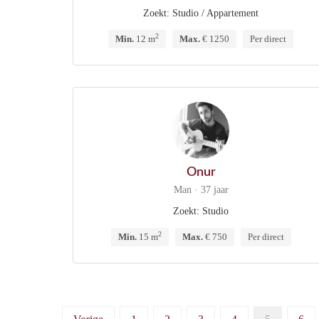
Zoekt: Studio / Appartement
2
Min.
12 m
Max.
€ 1250
Per direct
Onur
Man · 37 jaar
Zoekt: Studio
2
Min.
15 m
Max.
€ 750
Per direct