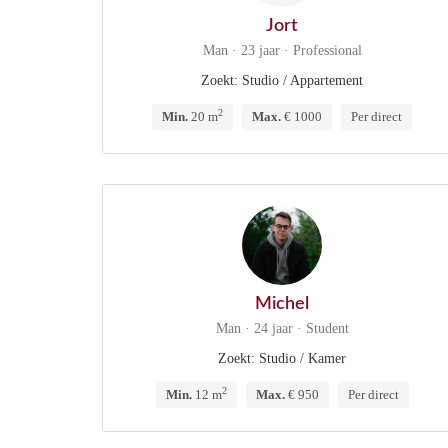
Jort
Man · 23 jaar · Professional
Zoekt: Studio / Appartement
2
Min.
20 m
Max.
€ 1000
Per direct
Michel
Man · 24 jaar · Student
Zoekt: Studio / Kamer
2
Min.
12 m
Max.
€ 950
Per direct