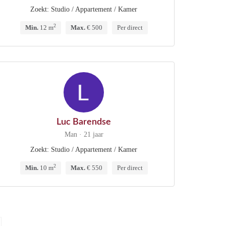
Zoekt: Studio / Appartement / Kamer
2
Min.
12 m
Max.
€ 500
Per direct
Luc Barendse
Man · 21 jaar
Zoekt: Studio / Appartement / Kamer
2
Min.
10 m
Max.
€ 550
Per direct