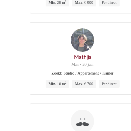
2
Min.
20 m
Max.
€ 900
Per direct
Mathijs
Man · 20 jaar
Zoekt: Studio / Appartement / Kamer
2
Min.
10 m
Max.
€ 700
Per direct