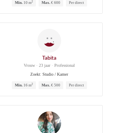
2
Min.
10 m
Max.
€ 600
Per direct
Tabita
Vrouw · 23 jaar · Professional
Zoekt: Studio / Kamer
2
Min.
16 m
Max.
€ 500
Per direct