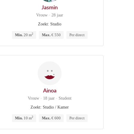
Jasmin
Vrouw · 28 jaar
Zoekt: Studio
2
Min.
20 m
Max.
€ 550
Per direct
Ainoa
Vrouw · 18 jaar · Student
Zoekt: Studio / Kamer
2
Min.
10 m
Max.
€ 600
Per direct