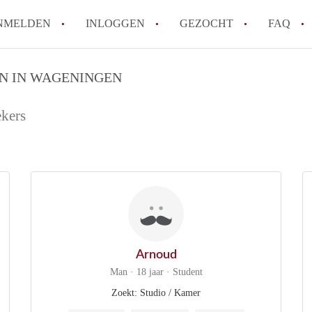
NMELDEN
INLOGGEN
GEZOCHT
FAQ
N IN WAGENINGEN
How to translate AppartementWageningen
Berekent AppartementWageningen
ekers
makelaarsvergoeding/bemiddelingsvergoe
Wat is AppartementWageningen?
Wat is de privacyverklaring van Apparte
Is AppartementWageningen verantwoordel
Appartement / Appartementen in Wagenin
Alle veelgestelde vragen
Arnoud
Man · 18 jaar · Student
Zoekt: Studio / Kamer