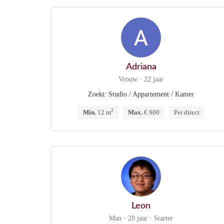
Adriana
Vrouw · 22 jaar
Zoekt: Studio / Appartement / Kamer
2
Min.
12 m
Max.
€ 900
Per direct
Leon
Man · 28 jaar · Starter