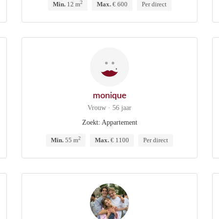
2
Min.
12 m
Max.
€ 600
Per direct
monique
Vrouw · 56 jaar
Zoekt: Appartement
2
Min.
55 m
Max.
€ 1100
Per direct