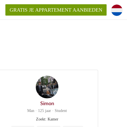
GRATIS JE APPARTEMENT AANBIEDEN
!
ding?
mentWageningen?
ijk voor het aangeboden
gen?
Simon
Man · 125 jaar · Student
Zoekt: Kamer