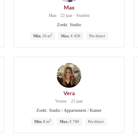
Max
Man · 22 jaar · Student
Zoekt: Studio
2
Min.
16 m
Max.
€ 450
Per direct
Vera
Vrouw · 23 jaar
Zoekt: Studio / Appartement / Kamer
2
Min.
8 m
Max.
€ 700
Per direct