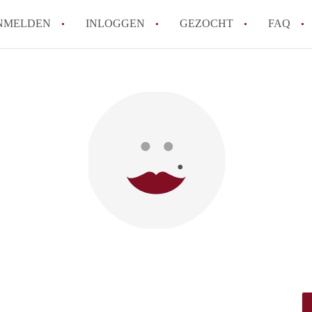
NMELDEN
INLOGGEN
GEZOCHT
FAQ
How to translate AppartementWageningen
Berekent AppartementWageningen
makelaarsvergoeding/bemiddelingsvergoe
Wat is AppartementWageningen?
Wat is de privacyverklaring van Apparte
Is AppartementWageningen verantwoordel
Appartement / Appartementen in Wagenin
Alle veelgestelde vragen