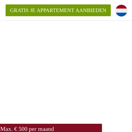
GRATIS JE APPARTEMENT AANBIEDEN
!
ding?
mentWageningen?
ijk voor het aangeboden
gen?
Max. € 500 per maand