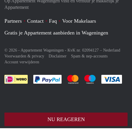
Op Appartement Wageningen vind en verhuur je makkelijk je
Appartement
Partners
Contact
Faq
Voor Makelaars
Gratis je Appartement aanbieden in Wageningen
© 2026 - Appartement Wageningen - KvK nr. 02094127 –
Nederland
Voorwaarden & privacy
Disclaimer
Spam & nep-accounts
Account verwijderen
Je rekent gemakkelijk af met Paypal
Je rekent gemakkelijk af met M
Je rekent gemakkelij
Je re
NU REAGEREN