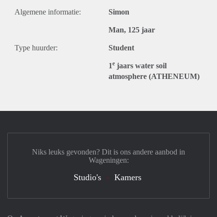
Algemene informatie:
Simon
Man, 125 jaar
Type huurder:
Student
e
1
jaars water soil
atmosphere (ATHENEUM)
Niks leuks gevonden? Dit is ons andere aanbod in
Wageningen:
Studio's
Kamers