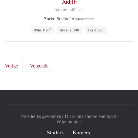
Judith
Vrouw · 42 jaar
Zoekt: Studio / Appartement
2
Min.
0 m
Max.
€ 800
Per direct
Vorige
Volgende
Niks leuks gevonden? Dit is ons andere aanbod in
Wageningen:
Studio's
Kamers