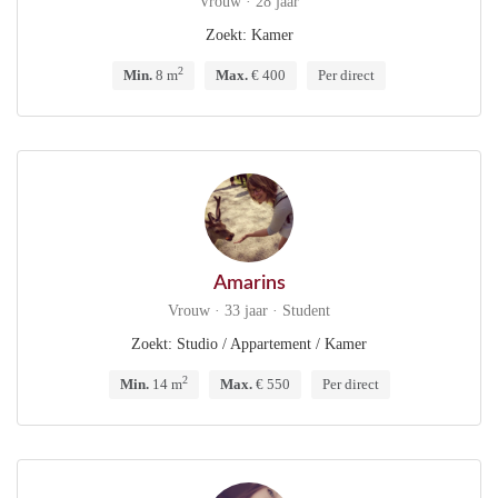
Vrouw · 28 jaar
Zoekt: Kamer
2
Min.
8 m
Max.
€ 400
Per direct
Amarins
Vrouw · 33 jaar · Student
Zoekt: Studio / Appartement / Kamer
2
Min.
14 m
Max.
€ 550
Per direct