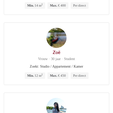
2
Min.
14 m
Max.
€ 400
Per direct
Zoë
Vrouw · 30 jaar · Student
Zoekt: Studio / Appartement / Kamer
2
Min.
12 m
Max.
€ 450
Per direct