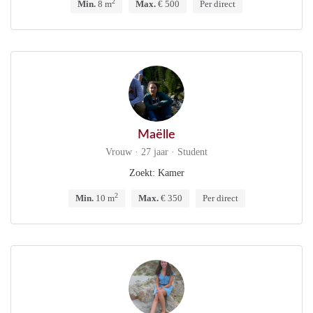
2
Min.
8 m
Max.
€ 500
Per direct
Maëlle
Vrouw · 27 jaar · Student
Zoekt: Kamer
2
Min.
10 m
Max.
€ 350
Per direct