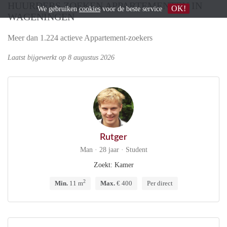
HUURDERS ZOEKEN APPARTEMENTEN IN
OK!
We gebruiken
cookies
voor de beste service
WAGENINGEN
Meer dan 1.224 actieve Appartement-zoekers
Laatst bijgewerkt op 8 augustus 2026
Rutger
Man · 28 jaar · Student
Zoekt: Kamer
2
Min.
11 m
Max.
€ 400
Per direct