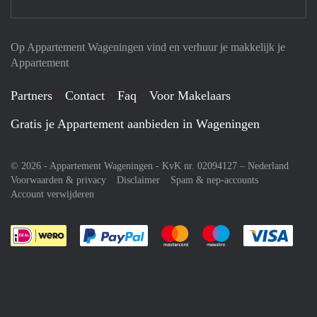
Op Appartement Wageningen vind en verhuur je makkelijk je
Appartement
Partners
Contact
Faq
Voor Makelaars
Gratis je Appartement aanbieden in Wageningen
© 2026 - Appartement Wageningen - KvK nr. 02094127 –
Nederland
Voorwaarden & privacy
Disclaimer
Spam & nep-accounts
Account verwijderen
Je rekent gemakkelijk af met Paypal
Je rekent gemakkelijk af met M
Je rekent gemakkelij
Je re