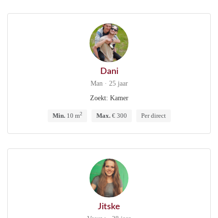
Dani
Man · 25 jaar
Zoekt: Kamer
2
Min.
10 m
Max.
€ 300
Per direct
Jitske