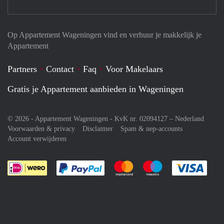
Op Appartement Wageningen vind en verhuur je makkelijk je
Appartement
Partners
Contact
Faq
Voor Makelaars
Gratis je Appartement aanbieden in Wageningen
© 2026 - Appartement Wageningen - KvK nr. 02094127 –
Nederland
Voorwaarden & privacy
Disclaimer
Spam & nep-accounts
Account verwijderen
Je rekent gemakkelijk af met Paypal
Je rekent gemakkelijk af met M
Je rekent gemakkelij
Je re