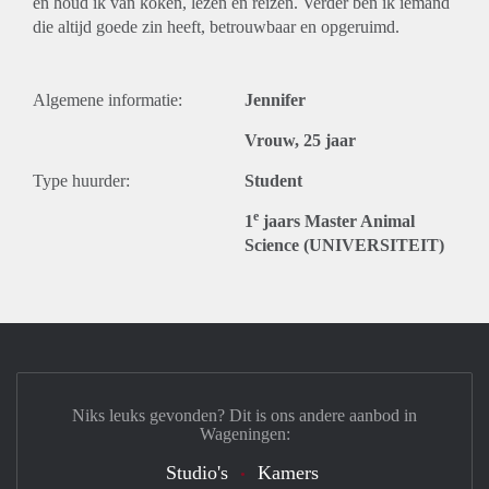
en houd ik van koken, lezen en reizen. Verder ben ik iemand
die altijd goede zin heeft, betrouwbaar en opgeruimd.
Algemene informatie:
Jennifer
Vrouw, 25 jaar
Type huurder:
Student
e
1
jaars Master Animal
Science (UNIVERSITEIT)
Niks leuks gevonden? Dit is ons andere aanbod in
Wageningen:
Studio's
Kamers