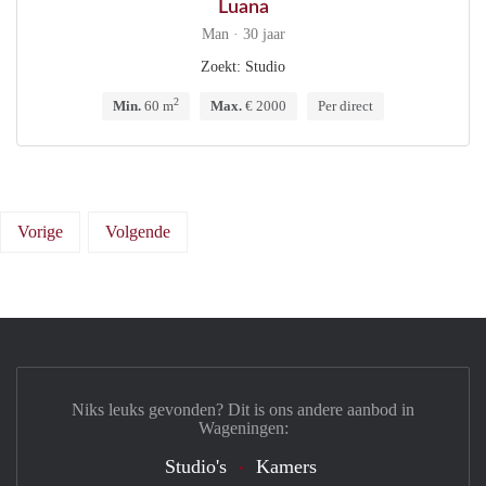
Luana
Man · 30 jaar
Zoekt: Studio
2
Min.
60 m
Max.
€ 2000
Per direct
Vorige
Volgende
Niks leuks gevonden? Dit is ons andere aanbod in
Wageningen:
Studio's
Kamers