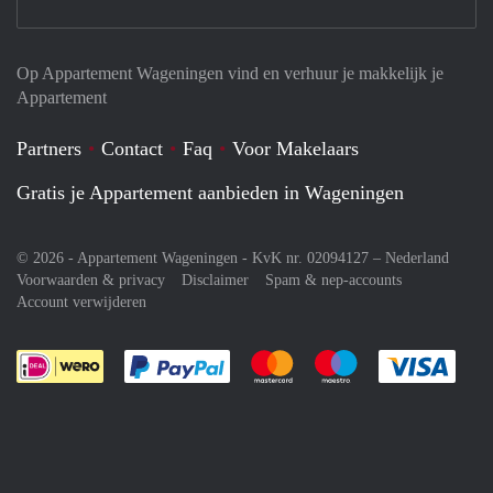
Op Appartement Wageningen vind en verhuur je makkelijk je
Appartement
Partners
Contact
Faq
Voor Makelaars
Gratis je Appartement aanbieden in Wageningen
© 2026 - Appartement Wageningen - KvK nr. 02094127 –
Nederland
Voorwaarden & privacy
Disclaimer
Spam & nep-accounts
Account verwijderen
Je rekent gemakkelijk af met Paypal
Je rekent gemakkelijk af met M
Je rekent gemakkelij
Je re