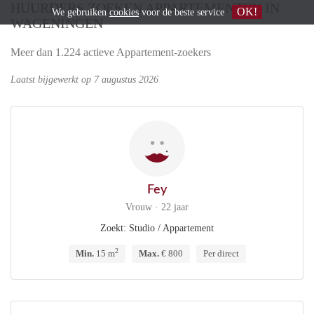
HUURDERS ZOEKEN APPARTEMENTEN IN
OK!
We gebruiken
cookies
voor de beste service
WAGENINGEN
Meer dan 1.224 actieve Appartement-zoekers
Laatst bijgewerkt op 7 augustus 2026
Fey
Vrouw · 22 jaar
Zoekt: Studio / Appartement
2
Min.
15 m
Max.
€ 800
Per direct