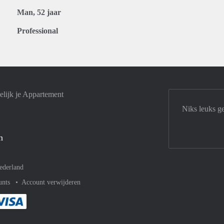
Man, 52 jaar
Professional
lijk je Appartement
Niks leuks g
n
ederland
unts
Account verwijderen
met Paypal
kelijk af met Mastercard
ent gemakkelijk af met Meastro
Je rekent gemakkelijk af met Visa