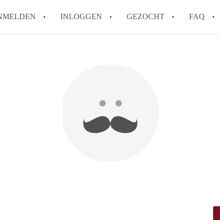
NMELDEN
INLOGGEN
GEZOCHT
FAQ
How to translate AppartementWageningen
Berekent AppartementWageningen
makelaarsvergoeding/bemiddelingsvergoe
Wat is AppartementWageningen?
Wat is de privacyverklaring van Apparte
Is AppartementWageningen verantwoordel
Appartement / Appartementen in Wagenin
Alle veelgestelde vragen