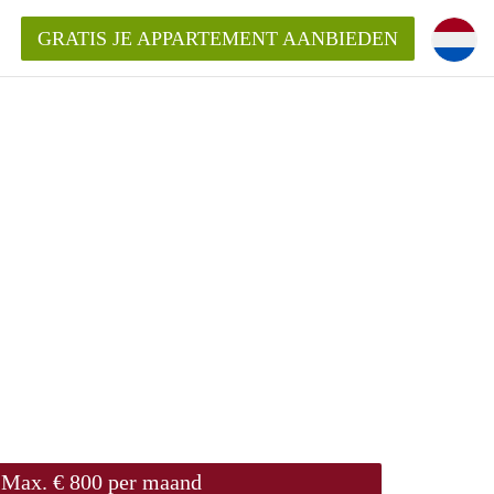
GRATIS JE APPARTEMENT AANBIEDEN
!
ding?
mentWageningen?
ijk voor het aangeboden
gen?
Max. € 800 per maand