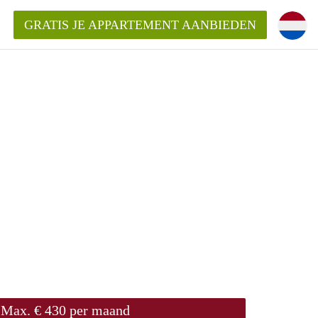
GRATIS JE APPARTEMENT AANBIEDEN
!
ding?
mentWageningen?
ijk voor het aangeboden
gen?
Max. € 430 per maand