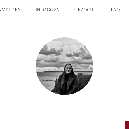
NMELDEN
INLOGGEN
GEZOCHT
FAQ
How to translate AppartementWageningen
Berekent AppartementWageningen
makelaarsvergoeding/bemiddelingsvergoe
Wat is AppartementWageningen?
Wat is de privacyverklaring van Apparte
Is AppartementWageningen verantwoordel
Appartement / Appartementen in Wagenin
Alle veelgestelde vragen