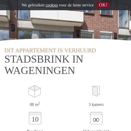
OK!
We gebruiken
cookies
voor de beste service
DIT APPARTEMENT IS VERHUURD
STADSBRINK IN
WAGENINGEN
2
88 m
3 kamers
∞
10