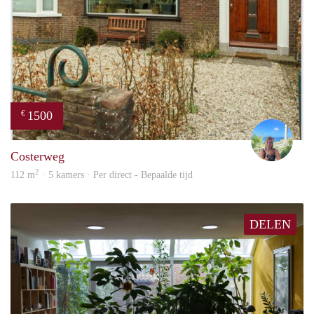
1500
€
jacky
Costerweg
2
112 m
· 5 kamers · Per direct - Bepaalde tijd
DELEN