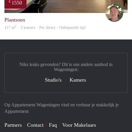
1550
€
Jelle
Plantsoen
2
117 m
· 3 kamers · Per direct - Onbepaalde tijd
Niks leuks gevonden? Dit is ons andere aanbod in
Wageningen:
Studio's
Kamers
Op Appartement Wageningen vind en verhuur je makkelijk je
Appartement
Partners
Contact
Faq
Voor Makelaars