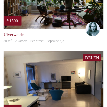
1500
€
Mari
Uiverweide
2
80 m
· 2 kamers · Per direct - Bepaalde tijd
DELEN