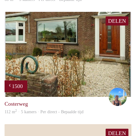
DELEN
1500
€
jacky
Costerweg
2
112 m
· 5 kamers · Per direct - Bepaalde tijd
DELEN