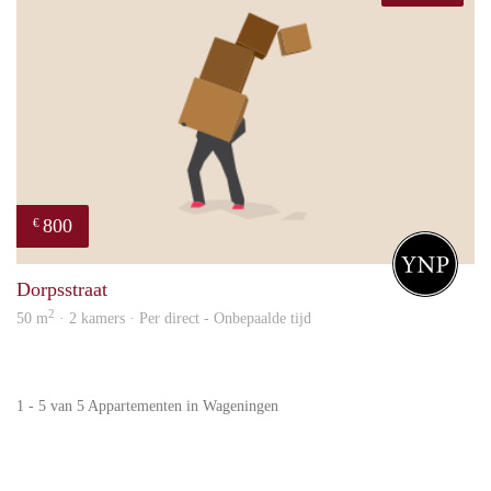
800
€
Your
Dorpsstraat
2
50 m
· 2 kamers · Per direct - Onbepaalde tijd
1 - 5 van 5 Appartementen in Wageningen