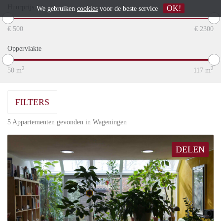
Huurprijs
OK!
We gebruiken
cookies
voor de beste service
€
500
€
2300
Oppervlakte
2
2
50
m
117
m
FILTERS
5 Appartementen gevonden in Wageningen
DELEN