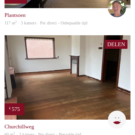
Jelle
Plantsoen
2
117 m
· 3 kamers · Per direct - Onbepaalde tijd
DELEN
575
€
Star
Churchillweg
2
60 m
· 3 kamers · Per direct - Bepaalde tijd