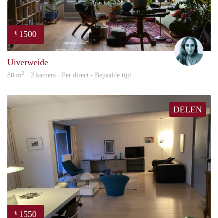
1500
€
Mari
Uiverweide
2
80 m
· 2 kamers · Per direct - Bepaalde tijd
DELEN
1550
€