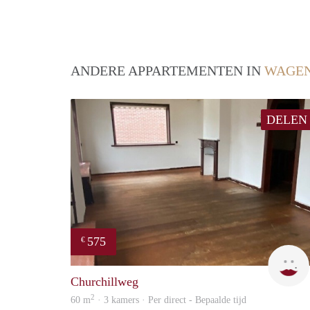
ANDERE APPARTEMENTEN IN
WAGEN
DELEN
575
€
Churchillweg
2
60 m
· 3 kamers · Per direct - Bepaalde tijd