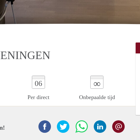
GENINGEN
∞
06
Per direct
Onbepaalde tijd
n!