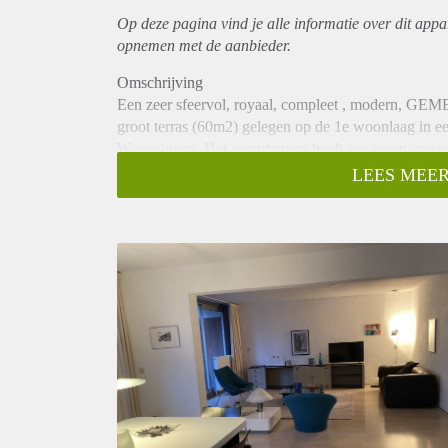
Op deze pagina vind je alle informatie over dit
appa
opnemen met de aanbieder.
Omschrijving
Een zeer sfeervol, royaal, compleet , moder
groot terras (60m2) gelegen op de 1e woonlaag in e
Wageningen. Het appartement heeft een eigen opga
Ligging
LEES MEER
Het appartementencomplex ligt in het stadscentrum
Vanuit het appartement loopt u zo het gezellige, hi
Alle faciliteiten binnen handbereik; o.a. winkels, s
overzijde en op loopafstand van de Uiterwaarden. In 
genieten van een heerlijke wandel- of fietstocht over
loopafstand bereikbaar. Parkeren kan op de parkeerp
parkeervergunning van de gemeente.
Indeling
Begane grond
Centrale trap naar het appartementen complex en een 
Appartement
Entree, hal, toilet, toegang tot de ruime, lichte wo