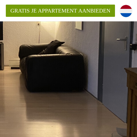
GRATIS JE APPARTEMENT AANBIEDEN
!
ding?
mentWageningen?
ijk voor het aangeboden
gen?