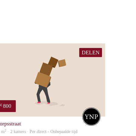
DELEN
800
€
Your new place
orpsstraat
2
0 m
· 2 kamers · Per direct - Onbepaalde tijd