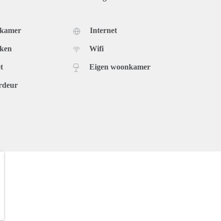
dkamer
Internet
uken
Wifi
t
Eigen woonkamer
rdeur