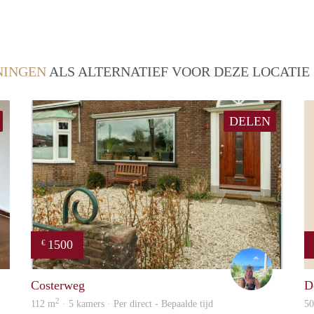
INGEN
ALS ALTERNATIEF VOOR DEZE LOCATIE
DELEN
1500
€
Star
jacky
Costerweg
D
2
112 m
· 5 kamers · Per direct - Bepaalde tijd
5