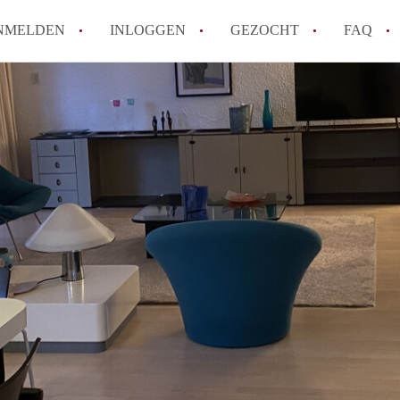
NMELDEN
INLOGGEN
GEZOCHT
FAQ
How to translate AppartementWageningen
Berekent AppartementWageningen
makelaarsvergoeding/bemiddelingsvergoe
Wat is AppartementWageningen?
Wat is de privacyverklaring van Apparte
Is AppartementWageningen verantwoordel
Appartement / Appartementen in Wagenin
Alle veelgestelde vragen