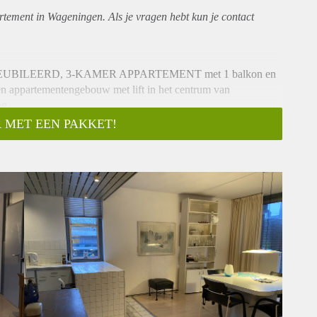
rtement
in Wageningen. Als je vragen hebt kun je contact
n, GEMEUBILEERD, 3-KAMER APPARTEMENT met 1 balkon en
en appartementengebouw met lift in het centrum van
ng.
 MET EEN PAKKET!
 van Wageningen.
storische centrum van Wageningen in met vele voorzieningen.
chouwburg, bibliotheek, uitgaansgelegenheden, park aan
slechts een paar minuten fietsen, of eventueel lopen, kunt u
 de dijk. Ook zijn restaurants en het openbaar vervoer op
laats aan de voor- of zijkant van het gebouw met een
lift.
onkamer met 2 schuifpuien naar een groot dakterras gelegen aan