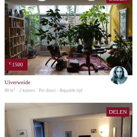
1500
€
Mari
Uiverweide
2
80 m
· 2 kamers · Per direct - Bepaalde tijd
DELEN