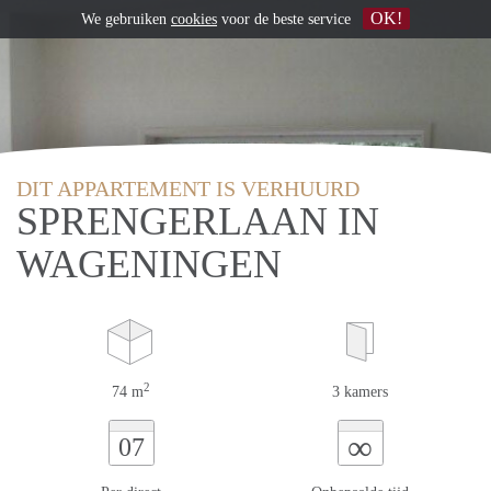
OK!
We gebruiken
cookies
voor de beste service
DIT APPARTEMENT IS VERHUURD
SPRENGERLAAN IN
WAGENINGEN
2
74 m
3 kamers
∞
07