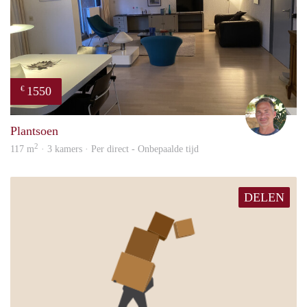
1550
€
Jelle
Plantsoen
2
117 m
· 3 kamers · Per direct - Onbepaalde tijd
DELEN