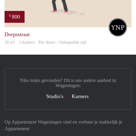
800
€
Your
Dorpsstraat
2
50 m
· 2 kamers · Per direct - Onbepaalde tijd
Niks leuks gevonden? Dit is ons andere aanbod in
Wageningen:
Studio's
Kamers
Op Appartement Wageningen vind en verhuur je makkelijk je
Appartement