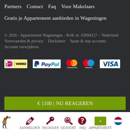
Partners
Contact
Faq
Voor Makelaars
Gratis je Appartement aanbieden in Wageningen
© 2026 - Appartement Wageningen - KvK nr. 02094127 –
Nederland
Voorwaarden & privacy
Disclaimer
Spam & nep-accounts
Account verwijderen
Je rekent gemakkelijk af met Paypal
Je rekent gemakkelijk af met M
Je rekent gemakkelij
Je re
€ 1100 | NU REAGEREN
+
AANMELDEN
INLOGGEN
GEZOCHT
FAQ
APPARTEMENT