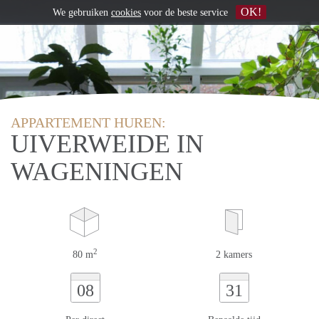
OK!
We gebruiken
cookies
voor de beste service
APPARTEMENT HUREN:
UIVERWEIDE IN
WAGENINGEN
2
80 m
2 kamers
08
31