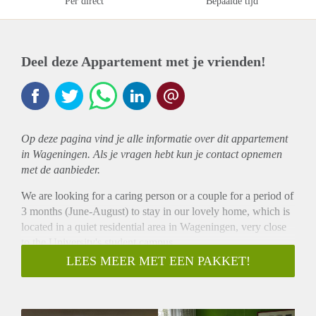
Per direct
Bepaalde tijd
Deel deze Appartement met je vrienden!
Op deze pagina vind je alle informatie over dit
appartement
in Wageningen. Als je vragen hebt kun je contact opnemen
met de aanbieder.
We are looking for a caring person or a couple for a period of
3 months (June-August) to stay in our lovely home, which is
located in a quiet residential area in Wageningen, very close
to the University's student campus.
We are renting a sunny room on the first floor of the house
LEES MEER MET EEN PAKKET!
with a double bed and a large wardrobe, with its private
bathroom/toilet.
Laundry facilities are available and located on the same 1st