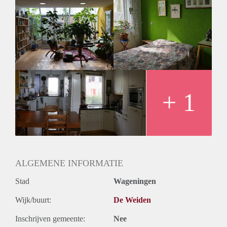
floor.
The spaces we offer are the kitchen and the wide
living/dining room on the ground floor looking onto the
terrace through glass windows and door, as well as the
garden/terrace with an entrance for bicycles on the back side
of the house.
The house is strictly non-smoking, and cleanliness and
tidiness are a must! We are looking for somebody who loves
plants since they have to be taken care of and watered.
+ 1
If interested, it would be lovely to meet you for a visit to see
the premises and drink a cup of tea.
Warm greetings
Marisa & Raul
ALGEMENE INFORMATIE
Stad
Wageningen
Wijk/buurt:
De Weiden
Inschrijven gemeente:
Nee