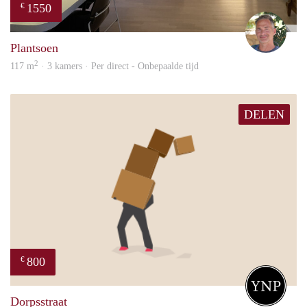
1550
€
Jelle
Plantsoen
2
117 m
· 3 kamers · Per direct - Onbepaalde tijd
DELEN
800
€
Your
Dorpsstraat