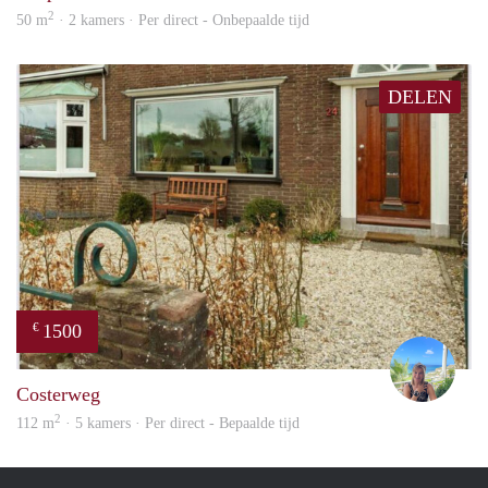
2
50 m
· 2 kamers · Per direct - Onbepaalde tijd
DELEN
1500
€
jacky
Costerweg
2
112 m
· 5 kamers · Per direct - Bepaalde tijd