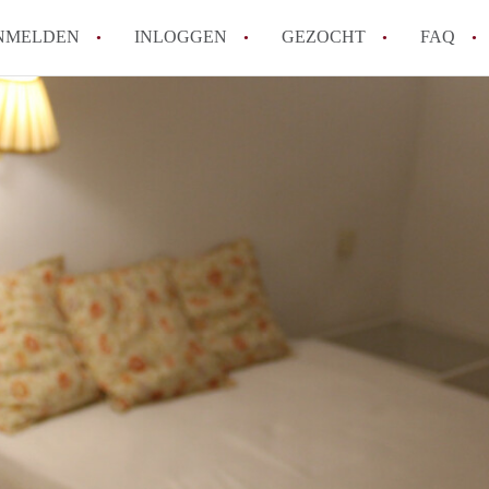
NMELDEN
INLOGGEN
GEZOCHT
FAQ
How to translate AppartementWageningen
Berekent AppartementWageningen
makelaarsvergoeding/bemiddelingsvergoe
Wat is AppartementWageningen?
Wat is de privacyverklaring van Apparte
Is AppartementWageningen verantwoordel
Appartement / Appartementen in Wagenin
Alle veelgestelde vragen