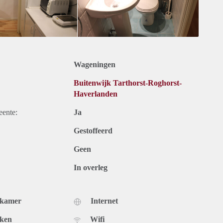
Wageningen
Buitenwijk Tarthorst-Roghorst-
Haverlanden
eente:
Ja
Gestoffeerd
Geen
In overleg
dkamer
Internet
uken
Wifi