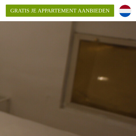
GRATIS JE APPARTEMENT AANBIEDEN
!
ding?
mentWageningen?
ijk voor het aangeboden
gen?