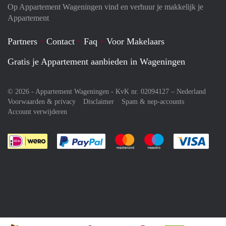
Op Appartement Wageningen vind en verhuur je makkelijk je
Appartement
Partners
Contact
Faq
Voor Makelaars
Gratis je Appartement aanbieden in Wageningen
© 2026 - Appartement Wageningen - KvK nr. 02094127 –
Nederland
Voorwaarden & privacy
Disclaimer
Spam & nep-accounts
Account verwijderen
Je rekent gemakkelijk af met Paypal
Je rekent gemakkelijk af met M
Je rekent gemakkelij
Je re