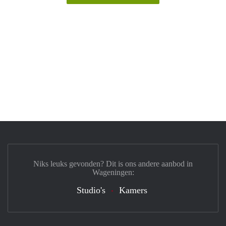
Niks leuks gevonden? Dit is ons andere aanbod in
Wageningen:
Studio's
Kamers