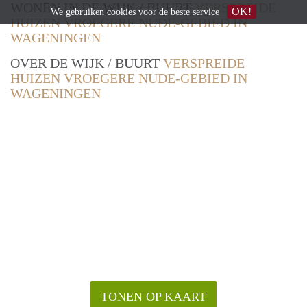
WONEN IN DE WIJK / BUURT
VERSPREIDE
OK!
We gebruiken
cookies
voor de beste service
HUIZEN VROEGERE NUDE-GEBIED IN
WAGENINGEN
OVER DE WIJK / BUURT
VERSPREIDE
HUIZEN VROEGERE NUDE-GEBIED IN
WAGENINGEN
TONEN OP KAART