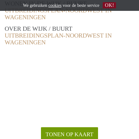
WONEN IN DE WIJK / BUURT
OK!
We gebruiken
cookies
voor de beste service
UITBREIDINGSPLAN-NOORDWEST IN
WAGENINGEN
OVER DE WIJK / BUURT
UITBREIDINGSPLAN-NOORDWEST IN
WAGENINGEN
TONEN OP KAART