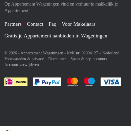
Op Appartement Wageningen vind en verhuur je makkelijk je
Appartement
Partners
Contact
Faq
Voor Makelaars
Gratis je Appartement aanbieden in Wageningen
© 2026 - Appartement Wageningen - KvK nr. 02094127 –
Nederland
Voorwaarden & privacy
Disclaimer
Spam & nep-accounts
Account verwijderen
Je rekent gemakkelijk af met Paypal
Je rekent gemakkelijk af met M
Je rekent gemakkelij
Je re