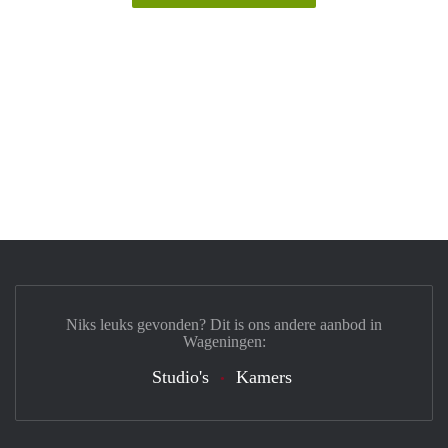
Niks leuks gevonden? Dit is ons andere aanbod in
Wageningen:
Studio's
Kamers