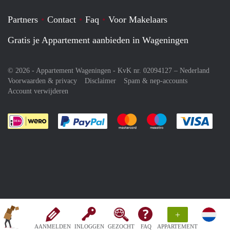
Partners
Contact
Faq
Voor Makelaars
Gratis je Appartement aanbieden in Wageningen
© 2026 - Appartement Wageningen - KvK nr. 02094127 –
Nederland
Voorwaarden & privacy
Disclaimer
Spam & nep-accounts
Account verwijderen
Je rekent gemakkelijk af met Paypal
Je rekent gemakkelijk af met M
Je rekent gemakkelij
Je re
+
AANMELDEN
INLOGGEN
GEZOCHT
FAQ
APPARTEMENT