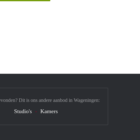
evonden? Dit is ons andere aanbod in Wageningen:
Studio's
Kamers