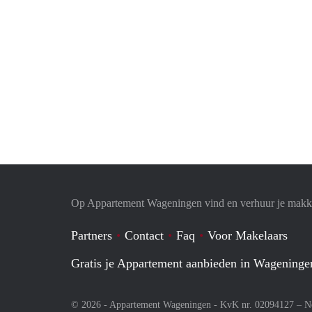
Op Appartement Wageningen vind en verhuur je makke
Partners
Contact
Faq
Voor Makelaars
Gratis je Appartement aanbieden in Wageninge
© 2026 - Appartement Wageningen - KvK nr. 02094127 –
N