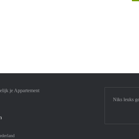
lijk je Appartement
Niks leuks g
n
ederland