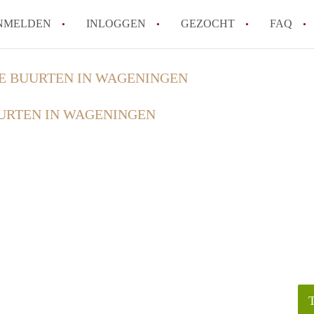
NMELDEN
INLOGGEN
GEZOCHT
FAQ
E BUURTEN IN WAGENINGEN
How to translate AppartementWageningen
URTEN IN WAGENINGEN
Berekent AppartementWageningen
makelaarsvergoeding/bemiddelingsvergoe
Wat is AppartementWageningen?
Wat is de privacyverklaring van Apparte
Is AppartementWageningen verantwoordel
Appartement / Appartementen in Wagenin
Alle veelgestelde vragen