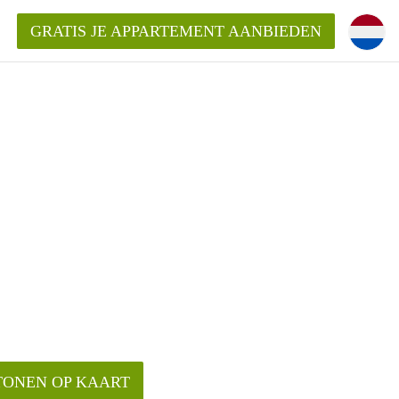
GRATIS JE APPARTEMENT AANBIEDEN
!
ding?
mentWageningen?
ijk voor het aangeboden
gen?
TONEN OP KAART