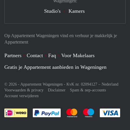
Wageningen:
Studio's
Kamers
Op Appartement Wageningen vind en verhuur je makkelijk je
Appartement
Partners
Contact
Faq
Voor Makelaars
Gratis je Appartement aanbieden in Wageningen
© 2026 - Appartement Wageningen - KvK nr. 02094127 –
Nederland
Voorwaarden & privacy
Disclaimer
Spam & nep-accounts
Account verwijderen
Je rekent gemakkelijk af met Paypal
Je rekent gemakkelijk af met M
Je rekent gemakkelij
Je re