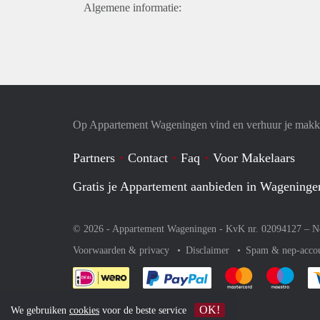
Algemene informatie:
Op Appartement Wageningen vind en verhuur je makke
Partners
Contact
Faq
Voor Makelaars
Gratis je Appartement aanbieden in Wageninge
© 2026 - Appartement Wageningen - KvK nr. 02094127 –
N
Voorwaarden & privacy
Disclaimer
Spam & nep-acco
Je rekent gemakkelijk af 
Je rekent gemak
Je rek
OK!
We gebruiken
cookies
voor de beste service