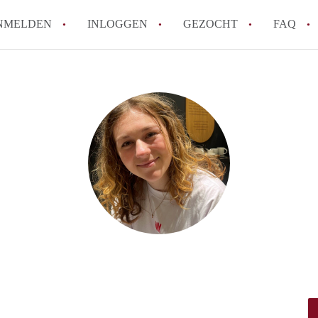
NMELDEN
INLOGGEN
GEZOCHT
FAQ
How to translate AppartementWageningen
Berekent AppartementWageningen
makelaarsvergoeding/bemiddelingsvergoe
Wat is AppartementWageningen?
Wat is de privacyverklaring van Apparte
Is AppartementWageningen verantwoordel
Appartement / Appartementen in Wagenin
Alle veelgestelde vragen