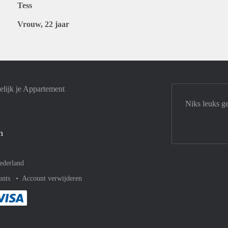
Tess
Vrouw, 22 jaar
lijk je Appartement
Niks leuks g
n
ederland
unts
Account verwijderen
met Paypal
kelijk af met Mastercard
ent gemakkelijk af met Meastro
Je rekent gemakkelijk af met Visa