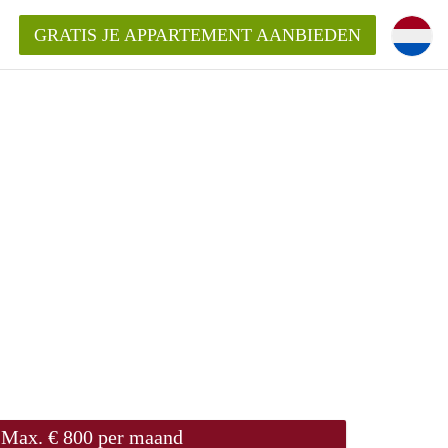
GRATIS JE APPARTEMENT AANBIEDEN
!
ding?
mentWageningen?
ijk voor het aangeboden
gen?
Max. € 800 per maand