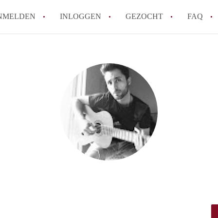
NMELDEN
INLOGGEN
GEZOCHT
FAQ
How to translate AppartementWageningen
Berekent AppartementWageningen
makelaarsvergoeding/bemiddelingsvergoe
Wat is AppartementWageningen?
Wat is de privacyverklaring van Apparte
Is AppartementWageningen verantwoordel
Appartement / Appartementen in Wagenin
Alle veelgestelde vragen