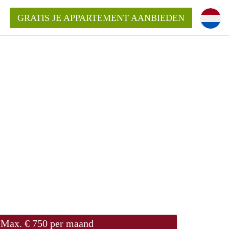
GRATIS JE APPARTEMENT AANBIEDEN
!
ding?
mentWageningen?
ijk voor het aangeboden
gen?
Max. € 750 per maand