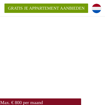
GRATIS JE APPARTEMENT AANBIEDEN
!
ding?
mentWageningen?
ijk voor het aangeboden
gen?
Max. € 800 per maand