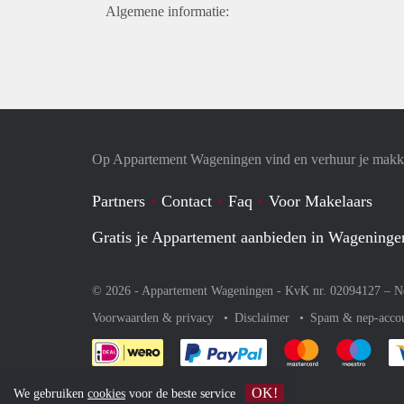
Algemene informatie:
Op Appartement Wageningen vind en verhuur je makke
Partners
Contact
Faq
Voor Makelaars
Gratis je Appartement aanbieden in Wageninge
© 2026 - Appartement Wageningen - KvK nr. 02094127 –
N
Voorwaarden & privacy
Disclaimer
Spam & nep-acco
Je rekent gemakkelijk af 
Je rekent gemak
Je rek
OK!
We gebruiken
cookies
voor de beste service