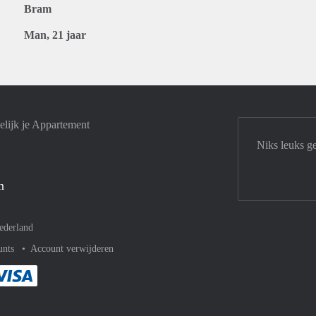
Bram
Man, 21 jaar
lijk je Appartement
Niks leuks g
n
ederland
unts
Account verwijderen
met Paypal
kelijk af met Mastercard
ent gemakkelijk af met Meastro
Je rekent gemakkelijk af met Visa