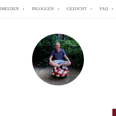
NMELDEN
INLOGGEN
GEZOCHT
FAQ
How to translate AppartementWageningen
Berekent AppartementWageningen
makelaarsvergoeding/bemiddelingsvergoe
Wat is AppartementWageningen?
Wat is de privacyverklaring van Apparte
Is AppartementWageningen verantwoordel
Appartement / Appartementen in Wagenin
Alle veelgestelde vragen