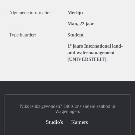
Algemene informatie:
Merlijn
Man, 22 jaar
Type huurder:
Student
e
1
jaars International land-
and watermanagement
(UNIVERSITEIT)
Niks leuks gevonden? Dit is ons andere aanbod in
Wageningen:
Studio's
Kamers