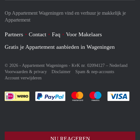
Op Appartement Wageningen vind en verhuur je makkelijk je
Appartement
Partners
Contact
Faq
Voor Makelaars
Gratis je Appartement aanbieden in Wageningen
© 2026 - Appartement Wageningen - KvK nr. 02094127 –
Nederland
Voorwaarden & privacy
Disclaimer
Spam & nep-accounts
Account verwijderen
Je rekent gemakkelijk af met Paypal
Je rekent gemakkelijk af met M
Je rekent gemakkelij
Je re
NU REAGEREN