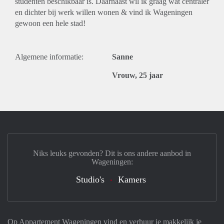
studenten beschikbaar is. Daarnaast wil ik graag wat centraler
en dichter bij werk willen wonen & vind ik Wageningen
gewoon een hele stad!
Algemene informatie:
Sanne
Vrouw, 25 jaar
Niks leuks gevonden? Dit is ons andere aanbod in
Wageningen:
Studio's
Kamers
Op Appartement Wageningen vind en verhuur je makkelijk je