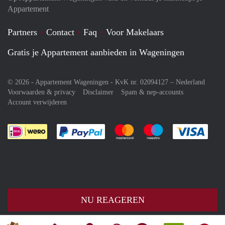
Appartement
Partners
Contact
Faq
Voor Makelaars
Gratis je Appartement aanbieden in Wageningen
© 2026 - Appartement Wageningen - KvK nr. 02094127 –
Nederland
Voorwaarden & privacy
Disclaimer
Spam & nep-accounts
Account verwijderen
Je rekent gemakkelijk af met Paypal
Je rekent gemakkelijk af met M
Je rekent gemakkelij
Je re
NU REAGEREN