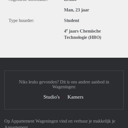
Man, 23 jaar
Type huurder:
Student
e
4
jaars Chemische
Technologie (HBO)
Niks leuks gevonden? Dit is ons andere aanbod in
Wageningen:
Studio's
Kamers
Op Appartement Wageningen vind en verhuur je makkelijk je
Appartement