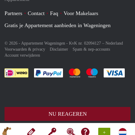
Partners
Contact
Faq
Voor Makelaars
Gratis je Appartement aanbieden in Wageningen
© 2026 - Appartement Wageningen - KvK nr. 02094127 –
Nederland
Voorwaarden & privacy
Disclaimer
Spam & nep-accounts
Account verwijderen
Je rekent gemakkelijk af met Paypal
Je rekent gemakkelijk af met M
Je rekent gemakkelij
Je re
NU REAGEREN
+