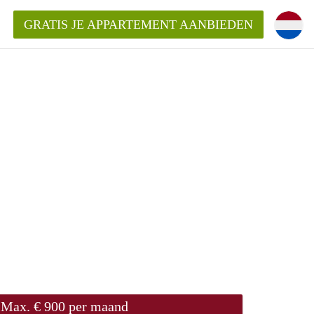
GRATIS JE APPARTEMENT AANBIEDEN
!
ding?
mentWageningen?
ijk voor het aangeboden
gen?
Max. € 900 per maand