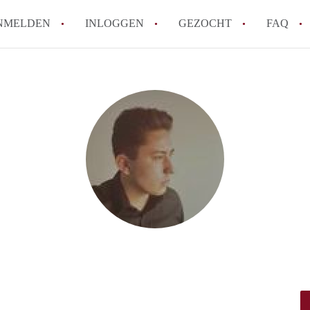
NMELDEN
INLOGGEN
GEZOCHT
FAQ
How to translate AppartementWageningen
Berekent AppartementWageningen
makelaarsvergoeding/bemiddelingsvergoe
Wat is AppartementWageningen?
Wat is de privacyverklaring van Apparte
Is AppartementWageningen verantwoordel
Appartement / Appartementen in Wagenin
Alle veelgestelde vragen