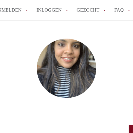
NMELDEN
INLOGGEN
GEZOCHT
FAQ
How to translate AppartementWageningen
Berekent AppartementWageningen
makelaarsvergoeding/bemiddelingsvergoe
Wat is AppartementWageningen?
Wat is de privacyverklaring van Apparte
Is AppartementWageningen verantwoordel
Appartement / Appartementen in Wagenin
Alle veelgestelde vragen