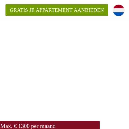
GRATIS JE APPARTEMENT AANBIEDEN
!
ding?
mentWageningen?
ijk voor het aangeboden
gen?
Max. € 1300 per maand