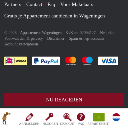
Partners
Contact
Faq
Voor Makelaars
Gratis je Appartement aanbieden in Wageningen
© 2026 - Appartement Wageningen - KvK nr. 02094127 –
Nederland
Voorwaarden & privacy
Disclaimer
Spam & nep-accounts
Account verwijderen
Je rekent gemakkelijk af met Paypal
Je rekent gemakkelijk af met M
Je rekent gemakkelij
Je re
NU REAGEREN
+
AANMELDEN
INLOGGEN
GEZOCHT
FAQ
APPARTEMENT