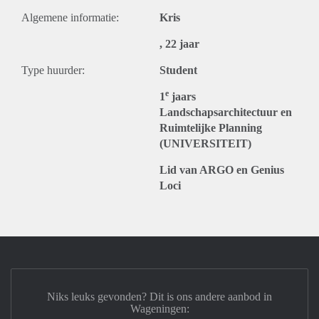
Algemene informatie:
Kris
, 22 jaar
Type huurder:
Student
e
1
jaars
Landschapsarchitectuur en
Ruimtelijke Planning
(UNIVERSITEIT)
Lid van ARGO en Genius
Loci
Niks leuks gevonden? Dit is ons andere aanbod in
Wageningen: