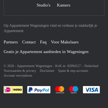
Studio's
Kamers
Op Appartement Wageningen vind en verhuur je makkelijk je
Appartement
Partners
Contact
Faq
Voor Makelaars
Gratis je Appartement aanbieden in Wageningen
© 2026 - Appartement Wageningen - KvK nr. 02094127 –
Nederland
Voorwaarden & privacy
Disclaimer
Spam & nep-accounts
Account verwijderen
Je rekent gemakkelijk af met Paypal
Je rekent gemakkelijk af met M
Je rekent gemakkelij
Je re