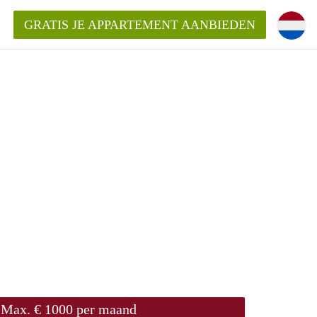
GRATIS JE APPARTEMENT AANBIEDEN
!
ding?
mentWageningen?
ijk voor het aangeboden
gen?
Max. € 1000 per maand