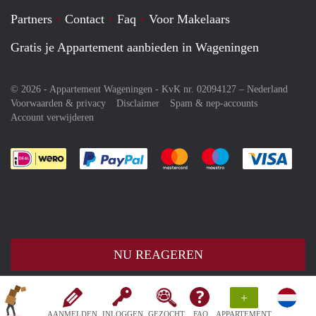
Partners
Contact
Faq
Voor Makelaars
Gratis je Appartement aanbieden in Wageningen
© 2026 - Appartement Wageningen - KvK nr. 02094127 –
Nederland
Voorwaarden & privacy
Disclaimer
Spam & nep-accounts
Account verwijderen
Je rekent gemakkelijk af met Paypal
Je rekent gemakkelijk af met M
Je rekent gemakkelij
Je re
NU REAGEREN
+
AANMELDEN
INLOGGEN
GEZOCHT
FAQ
APPARTEMENT