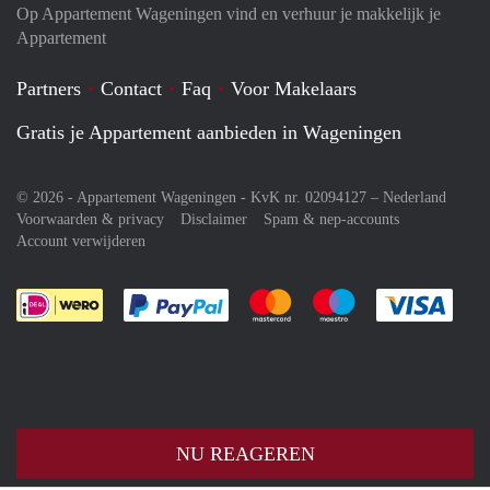
Op Appartement Wageningen vind en verhuur je makkelijk je
Appartement
Partners
Contact
Faq
Voor Makelaars
Gratis je Appartement aanbieden in Wageningen
© 2026 - Appartement Wageningen - KvK nr. 02094127 –
Nederland
Voorwaarden & privacy
Disclaimer
Spam & nep-accounts
Account verwijderen
Je rekent gemakkelijk af met Paypal
Je rekent gemakkelijk af met M
Je rekent gemakkelij
Je re
NU REAGEREN