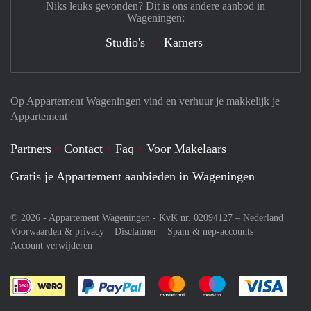
Niks leuks gevonden? Dit is ons andere aanbod in
Wageningen:
Studio's
Kamers
Op Appartement Wageningen vind en verhuur je makkelijk je
Appartement
Partners
Contact
Faq
Voor Makelaars
Gratis je Appartement aanbieden in Wageningen
© 2026 - Appartement Wageningen - KvK nr. 02094127 –
Nederland
Voorwaarden & privacy
Disclaimer
Spam & nep-accounts
Account verwijderen
Je rekent gemakkelijk af met Paypal
Je rekent gemakkelijk af met M
Je rekent gemakkelij
Je re