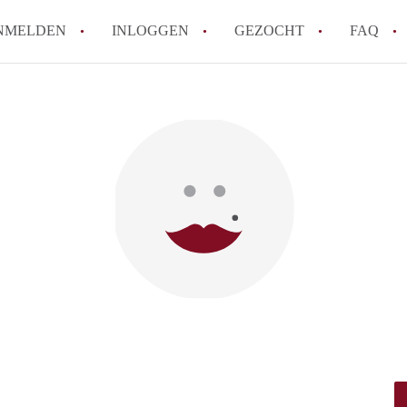
NMELDEN
INLOGGEN
GEZOCHT
FAQ
How to translate AppartementWageningen
Berekent AppartementWageningen
makelaarsvergoeding/bemiddelingsvergoe
Wat is AppartementWageningen?
Wat is de privacyverklaring van Apparte
Is AppartementWageningen verantwoordel
Appartement / Appartementen in Wagenin
Alle veelgestelde vragen