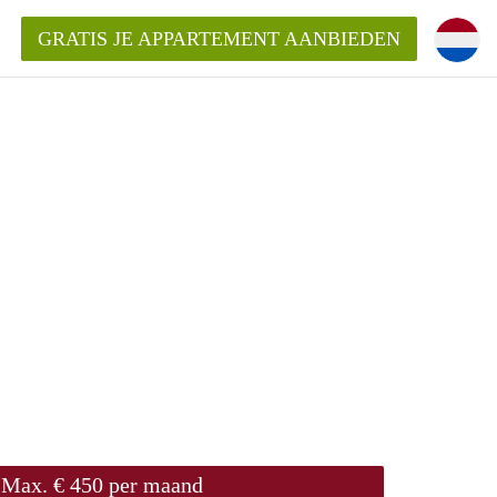
GRATIS JE APPARTEMENT AANBIEDEN
!
ding?
mentWageningen?
ijk voor het aangeboden
gen?
Max. € 450 per maand