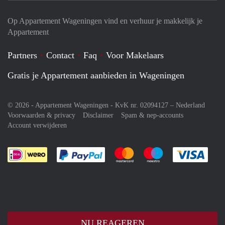
Op Appartement Wageningen vind en verhuur je makkelijk je
Appartement
Partners
Contact
Faq
Voor Makelaars
Gratis je Appartement aanbieden in Wageningen
© 2026 - Appartement Wageningen - KvK nr. 02094127 –
Nederland
Voorwaarden & privacy
Disclaimer
Spam & nep-accounts
Account verwijderen
Je rekent gemakkelijk af met Paypal
Je rekent gemakkelijk af met M
Je rekent gemakkelij
Je re
NU REAGEREN