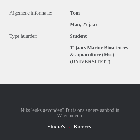
Algemene informatie:
Tom
Man, 27 jaar
Type huurder:
Student
e
1
jaars Marine Biosciences
& aquaculture (Msc)
(UNIVERSITEIT)
Niks leuks gevonden? Dit is ons andere aanbod in
Wageningen:
Studio's
Kamers