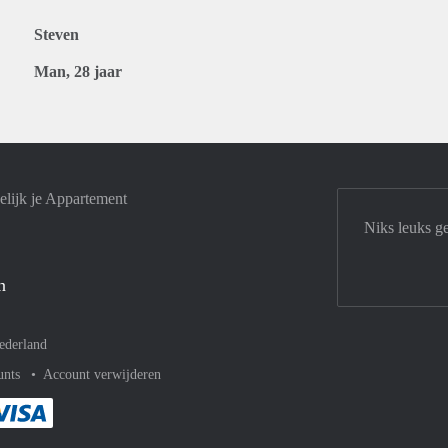
Steven
Man, 28 jaar
lijk je Appartement
Niks leuks g
n
ederland
unts
Account verwijderen
met Paypal
kelijk af met Mastercard
ent gemakkelijk af met Meastro
Je rekent gemakkelijk af met Visa