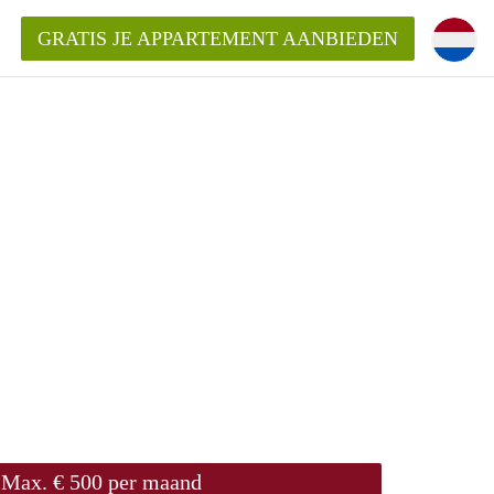
GRATIS JE APPARTEMENT AANBIEDEN
!
ding?
mentWageningen?
ijk voor het aangeboden
gen?
Max. € 500 per maand