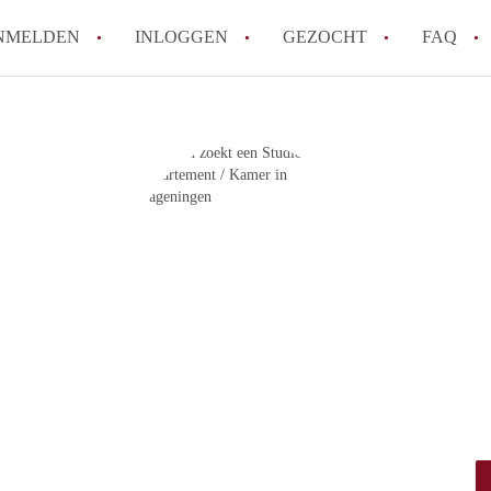
NMELDEN
INLOGGEN
GEZOCHT
FAQ
How to translate AppartementWageningen
Berekent AppartementWageningen
makelaarsvergoeding/bemiddelingsvergoe
Wat is AppartementWageningen?
Wat is de privacyverklaring van Apparte
Is AppartementWageningen verantwoordel
Appartement / Appartementen in Wagenin
Alle veelgestelde vragen