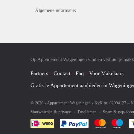
Algemene informatie:
Op Appartement Wageningen vind en verhuur je makke
Partners
Contact
Faq
Voor Makelaars
Gratis je Appartement aanbieden in Wageninge
© 2026 - Appartement Wageningen - KvK nr. 02094127 –
N
Voorwaarden & privacy
Disclaimer
Spam & nep-acco
Je rekent gemakkelijk af 
Je rekent gemak
Je rek