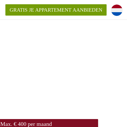
GRATIS JE APPARTEMENT AANBIEDEN
!
ding?
mentWageningen?
ijk voor het aangeboden
gen?
Max. € 400 per maand