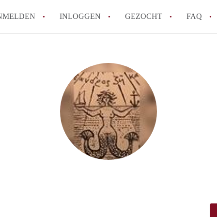
NMELDEN
INLOGGEN
GEZOCHT
FAQ
How to translate AppartementWageningen
Berekent AppartementWageningen
makelaarsvergoeding/bemiddelingsvergoe
Wat is AppartementWageningen?
Wat is de privacyverklaring van Apparte
Is AppartementWageningen verantwoordel
Appartement / Appartementen in Wagenin
Alle veelgestelde vragen