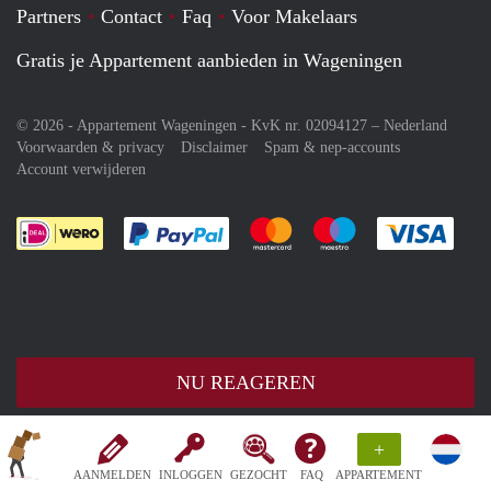
Partners
Contact
Faq
Voor Makelaars
Gratis je Appartement aanbieden in Wageningen
© 2026 - Appartement Wageningen - KvK nr. 02094127 –
Nederland
Voorwaarden & privacy
Disclaimer
Spam & nep-accounts
Account verwijderen
Je rekent gemakkelijk af met Paypal
Je rekent gemakkelijk af met M
Je rekent gemakkelij
Je re
NU REAGEREN
+
AANMELDEN
INLOGGEN
GEZOCHT
FAQ
APPARTEMENT