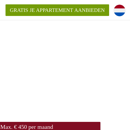
GRATIS JE APPARTEMENT AANBIEDEN
!
ding?
mentWageningen?
ijk voor het aangeboden
gen?
Max. € 450 per maand