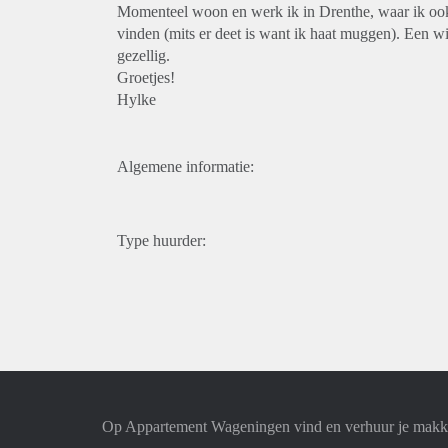
Momenteel woon en werk ik in Drenthe, waar ik ook 
vinden (mits er deet is want ik haat muggen). Een wij
gezellig.
Groetjes!
Hylke
Algemene informatie:
Type huurder:
Op Appartement Wageningen vind en verhuur je makke