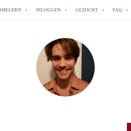
NMELDEN
INLOGGEN
GEZOCHT
FAQ
How to translate AppartementWageningen
Berekent AppartementWageningen
makelaarsvergoeding/bemiddelingsvergoe
Wat is AppartementWageningen?
Wat is de privacyverklaring van Apparte
Is AppartementWageningen verantwoordel
Appartement / Appartementen in Wagenin
Alle veelgestelde vragen