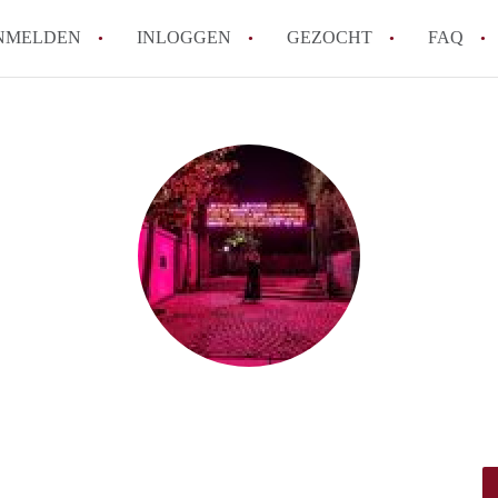
NMELDEN
INLOGGEN
GEZOCHT
FAQ
How to translate AppartementWageningen
Berekent AppartementWageningen
makelaarsvergoeding/bemiddelingsvergoe
Wat is AppartementWageningen?
Wat is de privacyverklaring van Apparte
Is AppartementWageningen verantwoordel
Appartement / Appartementen in Wagenin
Alle veelgestelde vragen