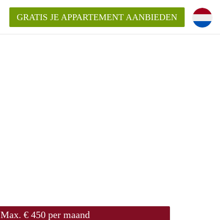
GRATIS JE APPARTEMENT AANBIEDEN
!
ding?
mentWageningen?
ijk voor het aangeboden
gen?
Max. € 450 per maand