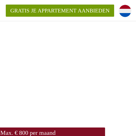
GRATIS JE APPARTEMENT AANBIEDEN
!
ding?
mentWageningen?
ijk voor het aangeboden
gen?
Max. € 800 per maand