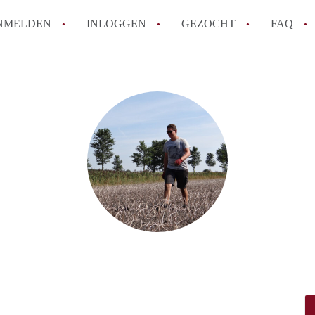
NMELDEN
INLOGGEN
GEZOCHT
FAQ
How to translate AppartementWageningen
Berekent AppartementWageningen
makelaarsvergoeding/bemiddelingsvergoe
Wat is AppartementWageningen?
Wat is de privacyverklaring van Apparte
Is AppartementWageningen verantwoordel
Appartement / Appartementen in Wagenin
Alle veelgestelde vragen