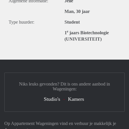
Algemene informatie:
Jelle
Man, 30 jaar
Type huurder:
Student
e
1
jaars Biotechnologie
(UNIVERSITEIT)
Niks leuks gevonden? Dit is ons andere aanbod in
Wageningen:
Studio's
Kamers
Op Appartement Wageningen vind en verhuur je makkelijk je