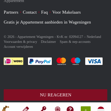
Appartement
Partners
Contact
Faq
Voor Makelaars
Gratis je Appartement aanbieden in Wageningen
© 2026 - Appartement Wageningen - KvK nr. 02094127 –
Nederland
Voorwaarden & privacy
Disclaimer
Spam & nep-accounts
Account verwijderen
Je rekent gemakkelijk af met Paypal
Je rekent gemakkelijk af met M
Je rekent gemakkelij
Je re
NU REAGEREN
+