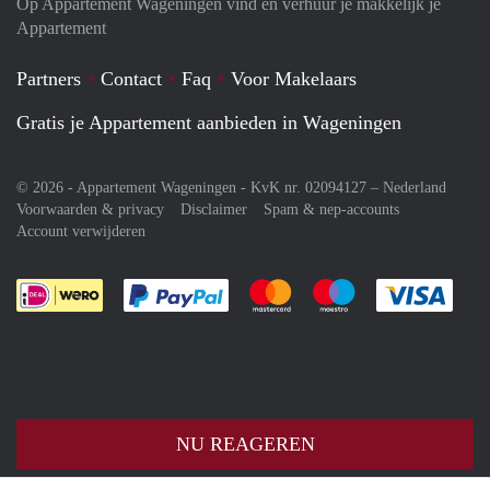
Op Appartement Wageningen vind en verhuur je makkelijk je
Appartement
Partners
Contact
Faq
Voor Makelaars
Gratis je Appartement aanbieden in Wageningen
© 2026 - Appartement Wageningen - KvK nr. 02094127 –
Nederland
Voorwaarden & privacy
Disclaimer
Spam & nep-accounts
Account verwijderen
Je rekent gemakkelijk af met Paypal
Je rekent gemakkelijk af met M
Je rekent gemakkelij
Je re
NU REAGEREN