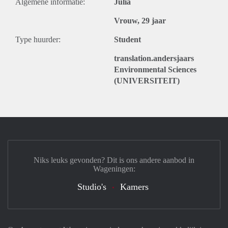
Algemene informatie:
Julia
Vrouw, 29 jaar
Type huurder:
Student
translation.andersjaars
Environmental Sciences
(UNIVERSITEIT)
Niks leuks gevonden? Dit is ons andere aanbod in
Wageningen:
Studio's
Kamers