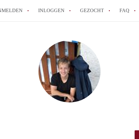
NMELDEN
INLOGGEN
GEZOCHT
FAQ
How to translate AppartementWageningen
Berekent AppartementWageningen
makelaarsvergoeding/bemiddelingsvergoe
Wat is AppartementWageningen?
Wat is de privacyverklaring van Apparte
Is AppartementWageningen verantwoordel
Appartement / Appartementen in Wagenin
Alle veelgestelde vragen