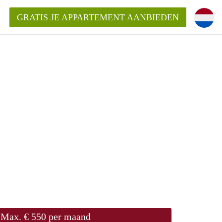
GRATIS JE APPARTEMENT AANBIEDEN
!
ding?
mentWageningen?
ijk voor het aangeboden
gen?
Max. € 550 per maand