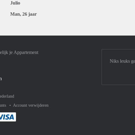
Julio
Man, 26 jaar
lijk je Appartement
Niks leuks g
n
ederland
unts
Account verwijderen
met Paypal
kelijk af met Mastercard
ent gemakkelijk af met Meastro
Je rekent gemakkelijk af met Visa