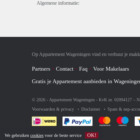
Algemene informatie:
Op Appartement Wageningen vind en verhuur je makke
Partners
Contact
Faq
Voor Makelaars
Gratis je Appartement aanbieden in Wageninge
© 2026 - Appartement Wageningen - KvK nr. 02094127 –
N
Voorwaarden & privacy
Disclaimer
Spam & nep-acco
Je rekent gemakkelijk af 
Je rekent gemak
Je rek
OK!
We gebruiken
cookies
voor de beste service