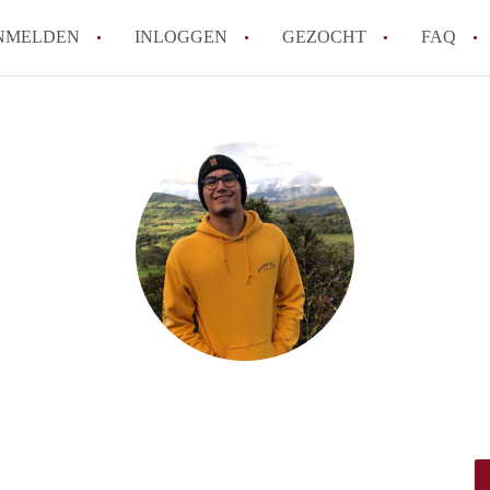
NMELDEN
INLOGGEN
GEZOCHT
FAQ
How to translate AppartementWageningen
Berekent AppartementWageningen
makelaarsvergoeding/bemiddelingsvergoe
Wat is AppartementWageningen?
Wat is de privacyverklaring van Apparte
Is AppartementWageningen verantwoordel
Appartement / Appartementen in Wagenin
Alle veelgestelde vragen