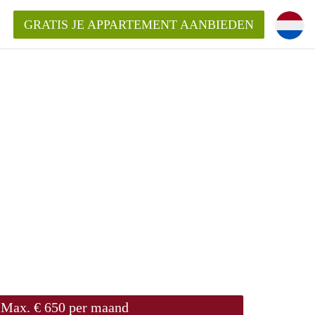
GRATIS JE APPARTEMENT AANBIEDEN
!
ding?
mentWageningen?
ijk voor het aangeboden
gen?
Max. € 650 per maand